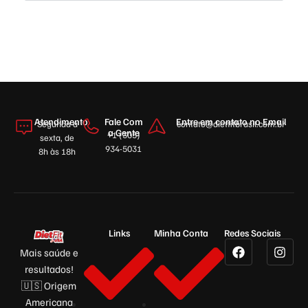
Atendimento
Fale Com
Entre em contato no Email
Segunda a
contato@dietfitbrasil.com.br
a Gente
+1 (305)
sexta, de
934-5031
8h às 18h
Links
Minha Conta
Redes Sociais
Mais saúde e
resultados!
🇺🇸 Origem
Americana