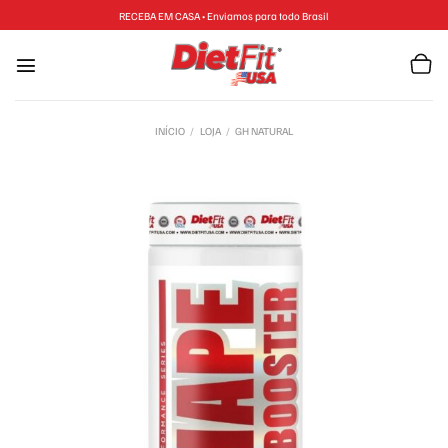
RECEBA EM CASA • Enviamos para todo Brasil
INÍCIO
/
LOJA
/
GH NATURAL