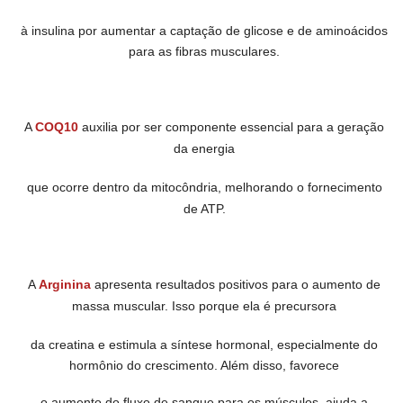
à insulina por aumentar a captação
de glicose e de aminoácidos
para as fibras musculares.
A
COQ10
auxilia por ser componente essencial para a geração
da energia
que ocorre dentro da mitocôndria, melhorando o fornecimento
de ATP.
A
Arginina
apresenta resultados positivos para o aumento de
massa muscular.
Isso porque ela é precursora
da creatina e estimula a síntese hormonal,
especialmente do
hormônio do crescimento. Além disso, favorece
o aumento
do fluxo de sangue para os músculos, ajuda a