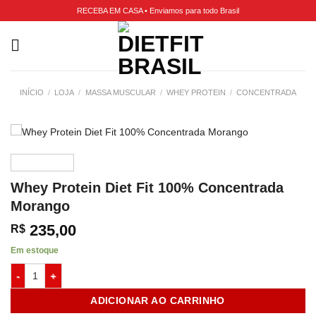
RECEBA EM CASA • Enviamos para todo Brasil
INÍCIO
/
LOJA
/
MASSA MUSCULAR
/
WHEY PROTEIN
/
CONCENTRADA
Whey Protein Diet Fit 100% Concentrada
Morango
235,00
R$
Em estoque
ADICIONAR AO CARRINHO