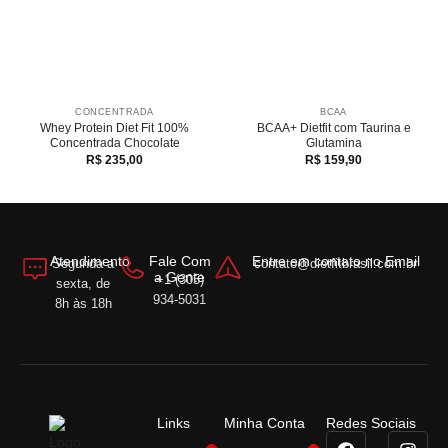
CONCENTRADA
BCAA
Whey Protein Diet Fit 100%
BCAA+ Dietfit com Taurina e
Concentrada Chocolate
Glutamina
R$
235,00
R$
159,90
Atendimento
Fale Com
Entre em contato no Email
Segunda a
contato@dietfitbrasil.com.br
a Gente
+1 (305)
sexta, de
934-5031
8h às 18h
Links
Minha Conta
Redes Sociais